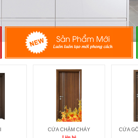
I
CỬA CHẬM CHÁY
CỬA G
Liên hệ