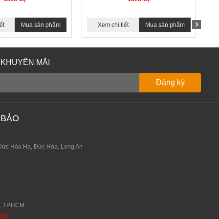
ết
Mua sản phẩm
Xem chi tiết
Mua sản phẩm
 KHUYẾN MÃI
 BẢO
Đức Hòa Hạ, Đức Hòa, Long An
0, TP.HCM
933