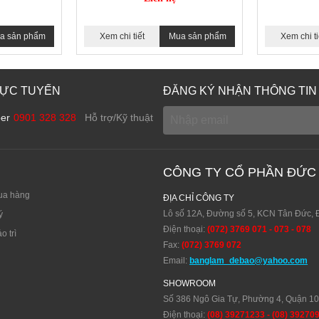
a sản phẩm
Xem chi tiết
Mua sản phẩm
Xem chi ti
RỰC TUYẾN
ĐĂNG KÝ NHẬN THÔNG TIN
ber
0901 328 328
Hỗ trợ/Kỹ thuật
CÔNG TY CỔ PHẦN ĐỨC
ua hàng
ĐỊA CHỈ CÔNG TY
Lô số 12A, Đường số 5, KCN Tân Đức, 
ý
Điện thoại:
(072) 3769 071 - 073 - 078
o trì
Fax:
(072) 3769 072
Email:
banglam_debao@yahoo.com
SHOWROOM
Số 386 Ngô Gia Tự, Phường 4, Quận 1
Điện thoại:
(08) 39271233 - (08) 39270