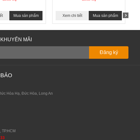
ết
Mua sản phẩm
Xem chi tiết
Mua sản phẩm
 KHUYẾN MÃI
 BẢO
Đức Hòa Hạ, Đức Hòa, Long An
0, TP.HCM
933