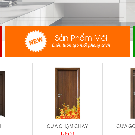
I
CỬA CHẬM CHÁY
CỬA G
Liên hệ