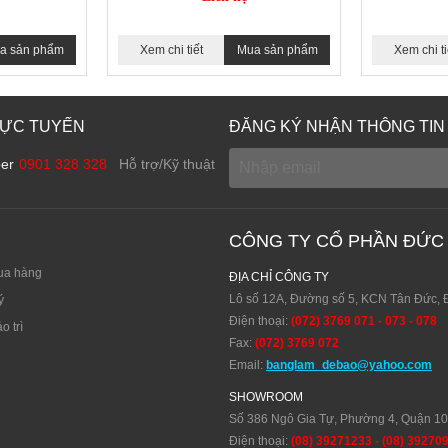
a sản phẩm
Xem chi tiết
Mua sản phẩm
Xem chi ti
RỰC TUYẾN
ĐĂNG KÝ NHẬN THÔNG TIN
ber
0901 328 328
Hỗ trợ/Kỹ thuật
CÔNG TY CỔ PHẦN ĐỨC
ua hàng
ĐỊA CHỈ CÔNG TY
Lô số 12A, Đường số 5, KCN Tân Đức, 
ý
Điện thoại:
(072) 3769 071 - 073 - 078
o trì
Fax:
(072) 3769 072
Email:
banglam_debao@yahoo.com
SHOWROOM
Số 386 Ngô Gia Tự, Phường 4, Quận 1
Điện thoại:
(08) 39271233 - (08) 39270